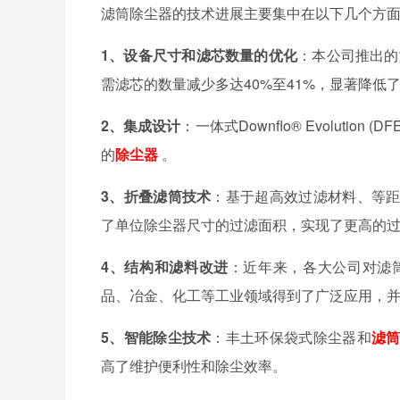
滤筒除尘器的技术进展主要集中在以下几个方
1
、
设备尺寸和滤芯数量的优化
：本公司推出的
需滤芯的数量减少多达
40%
至
41%
，显著降低
2、
集成设计
：一体式Downflo® Evolut
的
除尘器
。
3、
折叠滤筒技术
：基于超高效过滤材料、等
了单位除尘器尺寸的过滤面积，实现了更高的
4、
结构和滤料改进
：近年来，各大公司对滤
品、冶金、化工等工业领域得到了广泛应用，
5、
智能除尘技术
：丰土环保袋式除尘器和
滤
高了维护便利性和除尘效率。