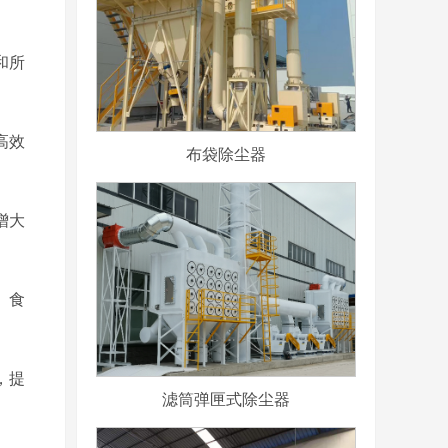
和所
且高效
布袋除尘器
增大
、食
，提
滤筒弹匣式除尘器